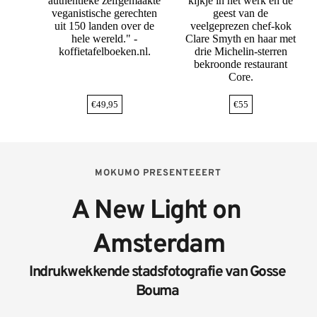
authentieke zelfgemaakte
kijkje in het werk en de
veganistische gerechten
geest van de
uit 150 landen over de
veelgeprezen chef-kok
hele wereld." -
Clare Smyth en haar met
koffietafelboeken.nl.
drie Michelin-sterren
bekroonde restaurant
Core.
€
49,95
€
55
MOKUMO PRESENTEEERT
A New Light on 
Amsterdam
Indrukwekkende stadsfotografie van Gosse 
Bouma 