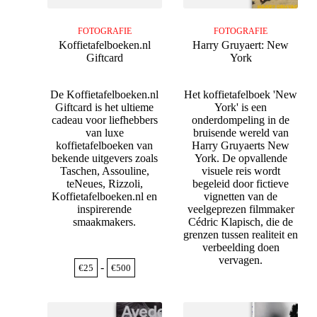
FOTOGRAFIE
FOTOGRAFIE
Koffietafelboeken.nl
Harry Gruyaert: New
Giftcard
York
De Koffietafelboeken.nl
Het koffietafelboek 'New
Giftcard is het ultieme
York' is een
cadeau voor liefhebbers
onderdompeling in de
van luxe
bruisende wereld van
koffietafelboeken van
Harry Gruyaerts New
bekende uitgevers zoals
York. De opvallende
Taschen, Assouline,
visuele reis wordt
teNeues, Rizzoli,
begeleid door fictieve
Koffietafelboeken.nl en
vignetten van de
inspirerende
veelgeprezen filmmaker
smaakmakers.
Cédric Klapisch, die de
grenzen tussen realiteit en
verbeelding doen
vervagen.
Prijsklasse:
-
€
25
€
500
€25
tot
€500