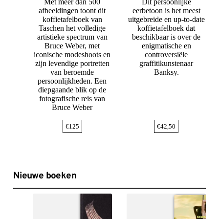
Met meer dan 500
Dit persoonlijke
afbeeldingen toont dit
eerbetoon is het meest
koffietafelboek van
uitgebreide en up-to-date
Taschen het volledige
koffietafelboek dat
artistieke spectrum van
beschikbaar is over de
Bruce Weber, met
enigmatische en
iconische modeshoots en
controversiële
zijn levendige portretten
graffitikunstenaar
van beroemde
Banksy.
persoonlijkheden. Een
diepgaande blik op de
fotografische reis van
Bruce Weber
€
125
€
42,50
Nieuwe boeken