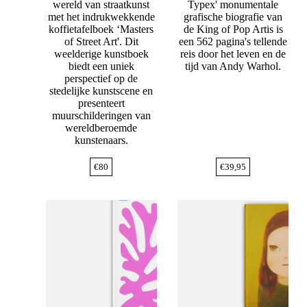
wereld van straatkunst
Typex' monumentale
met het indrukwekkende
grafische biografie van
koffietafelboek ‘Masters
de King of Pop Artis is
of Street Art'. Dit
een 562 pagina's tellende
weelderige kunstboek
reis door het leven en de
biedt een uniek
tijd van Andy Warhol.
perspectief op de
stedelijke kunstscene en
presenteert
muurschilderingen van
wereldberoemde
kunstenaars.
€
80
€
39,95