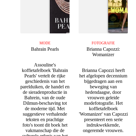
MODE
FOTOGRAFIE
Bahrain Pearls
Brianna Capozzi:
Womanizer
Assouline's
koffietafelboek 'Bahrain
Brianna Capozzi heeft
Pearls' vertelt de rijke
het afgelopen decennium
geschiedenis van het
bijgedragen aan een
parelduiken, de handel en
beweging van
de sieradenproductie in
hedendaagse, door
Bahrein, van de oude
vrouwen geleide
Dilmun-beschaving tot
modefotografie. Het
de moderne tijd. Met
koffietafelboek
suggestieve verhalende
'Womanizer' van Capozzi
teksten en prachtige
presenteert een serie
foto's toont dit boek het
indrukwekkende,
vakmanschap die de
ongeremde vrouwen.
culturele erfenis van het