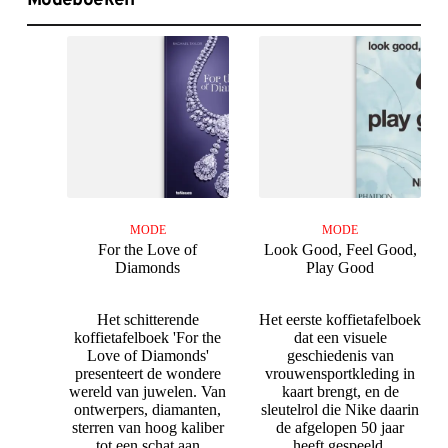
MODE
MODE
For the Love of
Look Good, Feel Good,
Diamonds
Play Good
Het schitterende
Het eerste koffietafelboek
koffietafelboek 'For the
dat een visuele
Love of Diamonds'
geschiedenis van
presenteert de wondere
vrouwensportkleding in
wereld van juwelen. Van
kaart brengt, en de
ontwerpers, diamanten,
sleutelrol die Nike daarin
sterren van hoog kaliber
de afgelopen 50 jaar
tot een schat aan
heeft gespeeld.