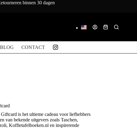
 Retourneren binnen 30 dagen
Winkelwagen
BLOG
CONTACT
tcard
Giftcard is het ultieme cadeau voor liefhebbers
ken van bekende uitgevers zoals Taschen,
oli, Koffietafelboeken.nl en inspirerende