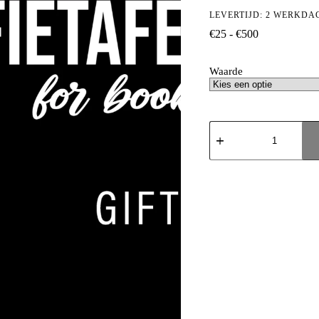
LEVERTIJD: 2 WERKDA
Prijsklasse:
€
25
-
€
500
€25
tot
Waarde
€500
Koffietafelboeken.nl
Giftcard
aantal