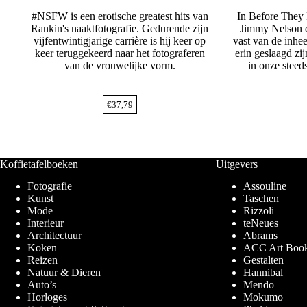
#NSFW is een erotische greatest hits van
In Before They 
Rankin's naaktfotografie. Gedurende zijn
Jimmy Nelson d
vijfentwintigjarige carrière is hij keer op
vast van de inh
keer teruggekeerd naar het fotograferen
erin geslaagd zi
van de vrouwelijke vorm.
in onze steed
€
37,79
Koffietafelboeken
Uitgevers
Fotografie
Assouline
Kunst
Taschen
Mode
Rizzoli
Interieur
teNeues
Architectuur
Abrams
Koken
ACC Art Boo
Reizen
Gestalten
Natuur & Dieren
Hannibal
Auto’s
Mendo
Horloges
Mokumo