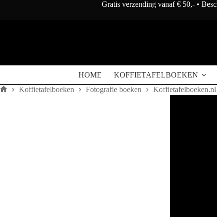
Doorgaan
Gratis verzending vanaf € 50,- • Bes
naar
artikel
HOME
KOFFIETAFELBOEKEN
Koffietafelboeken
Fotografie boeken
Koffietafelboeken.nl
Home