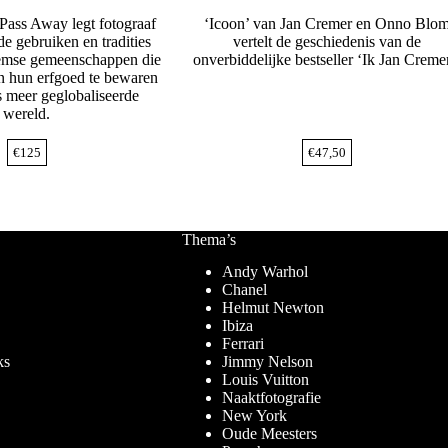
Pass Away legt fotograaf
‘Icoon’ van Jan Cremer en Onno Blo
e gebruiken en tradities
vertelt de geschiedenis van de
eemse gemeenschappen die
onverbiddelijke bestseller ‘Ik Jan Creme
jn hun erfgoed te bewaren
s meer geglobaliseerde
wereld.
€
125
€
47,50
Thema’s
Andy Warhol
Chanel
Helmut Newton
Ibiza
Ferrari
ks
Jimmy Nelson
Louis Vuitton
Naaktfotografie
New York
Oude Meesters