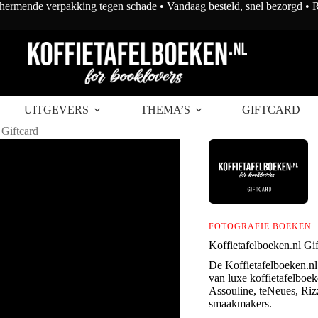
chermende verpakking tegen schade • Vandaag besteld, snel bezorgd •
UITGEVERS
THEMA’S
GIFTCARD
 Giftcard
FOTOGRAFIE BOEKEN
Koffietafelboeken.nl Gif
De Koffietafelboeken.nl 
van luxe koffietafelboe
Assouline, teNeues, Rizz
smaakmakers.